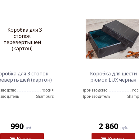
оробка для 3 стопок
Коробка для шести
ревертышей (картон)
рюмок LUX чёрная
зводство
Россия
Производство
Рос
зводитель
Shampurs
Производитель
Shamp
990
2 860
руб.
руб.