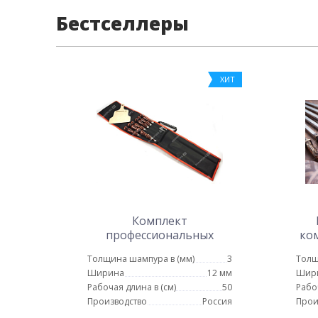
Бестселлеры
ХИТ
Комплект
профессиональных
ком
шампуров в чехле с
Толщина шампура в (мм)
3
Толщ
кочергой № 2
Ширина
12 мм
Шир
Рабочая длина в (см)
50
Рабо
Производство
Россия
Прои