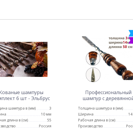
Кованые шампуры
Профессиональный
плект 6 шт - Эльбрус
шампур с деревянно
ручкой для люля кебаб
ина шампура в (мм)
3
Толщина шампура в (мм)
мм - 50 см
ина
10 мм
Ширина
14
чая длина в (см)
55
Рабочая длина в (см)
зводство
Россия
Производство
Рос