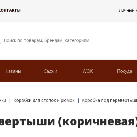
Личный 
КОНТАКТЫ
Казаны
Саджи
WOK
Посуда
мки
Коробки для стопок и рюмок
Коробка под перевертыши
вертыши (коричневая