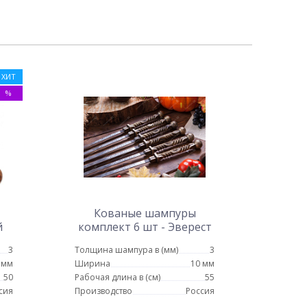
ХИТ
%
Кованые шампуры
й
комплект 6 шт - Эверест
 14
3
Толщина шампура в (мм)
3
 мм
Ширина
10 мм
50
Рабочая длина в (см)
55
сия
Производство
Россия