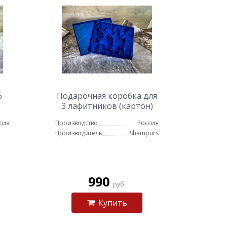
6
Подарочная коробка для
3 лафитников (картон)
сия
Производство
Россия
Производитель
Shampurs
990
руб.
Купить