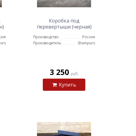
к
Коробка под
н)
перевертыши (черная)
сия
Производство
Россия
urs
Производитель
Shampurs
3 250
руб.
Купить