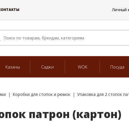
Личный 
КОНТАКТЫ
Казаны
Саджи
WOK
Посуда
мки
Коробки для стопок и рюмок
Упаковка для 2 стопок па
опок патрон (картон)