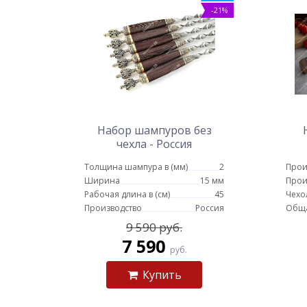
-21%
Набор шампуров без
чехла - Россия
Толщина шампура в (мм)
2
Прои
Ширина
15 мм
Прои
Рабочая длина в (см)
45
Чехо
Производство
Россия
Обща
9 590 руб.
7 590
руб.
Купить