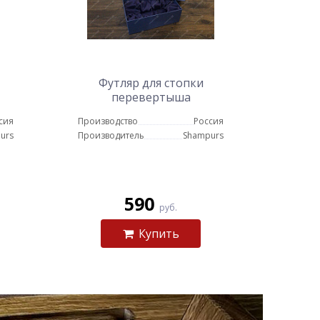
Футляр для стопки
перевертыша
сия
Производство
Россия
urs
Производитель
Shampurs
590
руб.
Купить