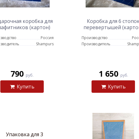
арочная коробка для
Коробка для 6 стопо
лафитников (картон)
перевертышей (карто
зводство
Россия
Производство
Рос
зводитель
Shampurs
Производитель
Shamp
790
1 650
руб.
руб.
Купить
Купить