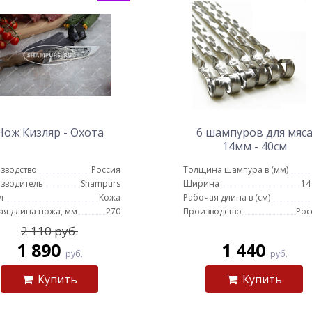
Нож Кизляр - Охота
6 шампуров для мяс
14мм - 40см
зводство
Россия
Толщина шампура в (мм)
зводитель
Shampurs
Ширина
14
л
Кожа
Рабочая длина в (см)
я длина ножа, мм
270
Производство
Рос
2 110 руб.
1 890
1 440
руб.
руб.
Купить
Купить