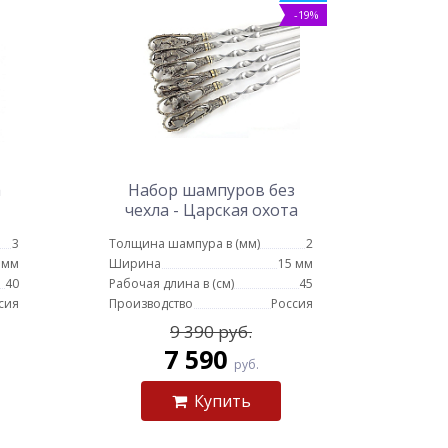
-19%
а
Набор шампуров без
чехла - Царская охота
(цельное литье)
3
Толщина шампура в (мм)
2
 мм
Ширина
15 мм
40
Рабочая длина в (см)
45
сия
Производство
Россия
9 390 руб.
7 590
руб.
Купить