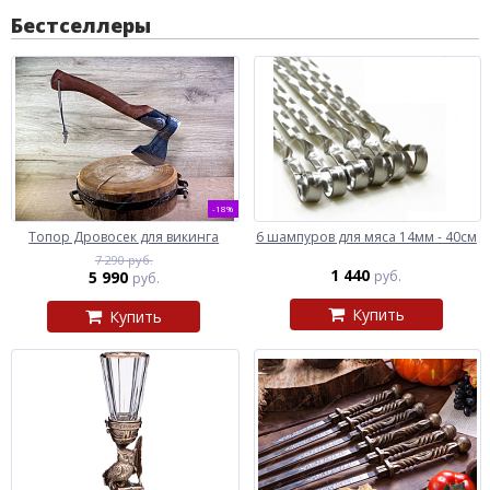
Бестселлеры
-18%
Топор Дровосек для викинга
6 шампуров для мяса 14мм - 40см
7 290 руб.
1 440
5 990
руб.
руб.
Купить
Купить