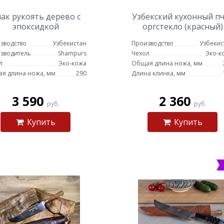
ак рукоять дерево с
Узбекский кухонный п
эпоксидкой
оргстекло (красный)
зводство
Узбекистан
Производство
Узбекис
зводитель
Shampurs
Чехол
Эко-к
л
Эко-кожа
Общая длина ножа, мм
я длина ножа, мм
290
Длина клинка, мм
3 590
2 360
руб.
руб.
Купить
Купить