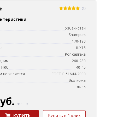
(2)
sh
актеристики
Узбекистан
Shampurs
170-190
ка
ШХ15
и
Рог сайгака
а, мм
260-280
, HRC
40-45
 не является
ГОСТ Р 51644-2000
Эко-кожа
м
30-35
руб.
за 1 шт
Купить в 1 клик
КУПИТЬ