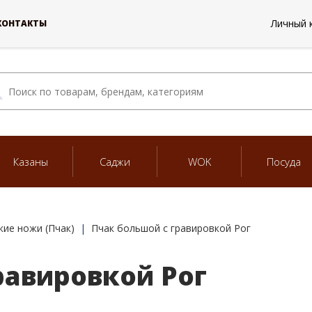
Личный 
КОНТАКТЫ
Казаны
Саджи
WOK
Посуда
кие ножи (Пчак)
Пчак большой с гравировкой Рог
равировкой Рог