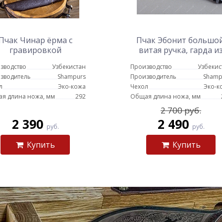
Пчак Чинар ёрма с
Пчак Эбонит большой
гравировкой
витая ручка, гарда и
олова
зводство
Узбекистан
Производство
Узбекис
зводитель
Shampurs
Производитель
Shamp
л
Эко-кожа
Чехол
Эко-к
я длина ножа, мм
292
Общая длина ножа, мм
2 700 руб.
2 390
2 490
руб.
руб.
Купить
Купить