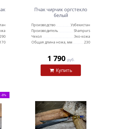
чак
Пчак чирчик оргстекло
белый
тан
Производство
Узбекистан
ожа
Производитель
Shampurs
290
Чехол
Эко-кожа
170
Общая длина ножа, мм
230
1 790
руб.
Купить
-8%