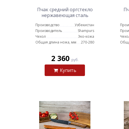
Пчак средний оргстекло
Пч
нержавеющая сталь
чёрный
Производство
Узбекистан
Прои
Производитель
Shampurs
Прои
Чехол
Эко-кожа
Чехо
Общая длина ножа, мм
270-280
Обща
2 360
руб.
Купить