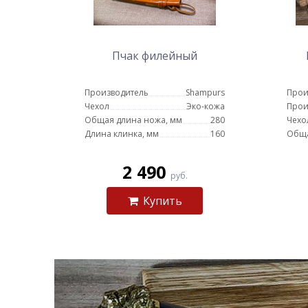
Пчак филейный
Производитель
Shampurs
Прои
Чехол
Эко-кожа
Прои
Общая длина ножа, мм
280
Чехо
Длина клинка, мм
160
Обща
2 490
руб.
Купить