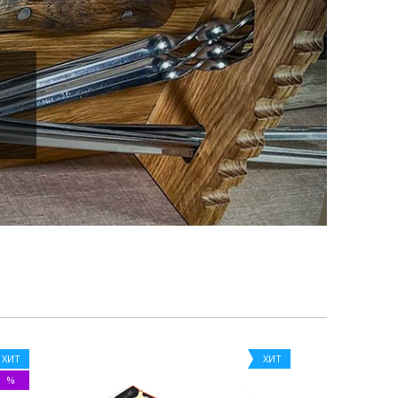
ХИТ
ХИТ
%