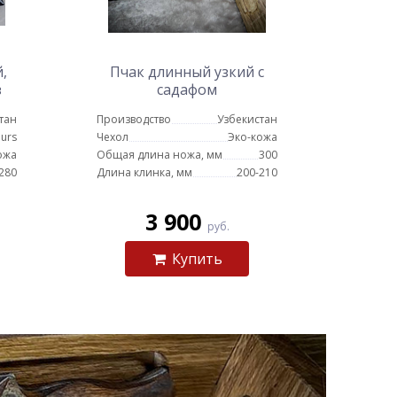
,
Пчак длинный узкий с
з
садафом
тан
Производство
Узбекистан
urs
Чехол
Эко-кожа
ожа
Общая длина ножа, мм
300
280
Длина клинка, мм
200-210
3 900
руб.
Купить