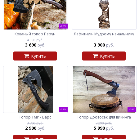
-26%
Кованый топор Перун
Лафитник- Мудрому начальнику
4 990 руб.
3 690
3 900
руб.
руб.
Купить
Купить
-23%
-18%
Топор ТМР - Барс
Топор Дровосек для викинга
3 750 руб.
7 290 руб.
2 900
5 990
руб.
руб.