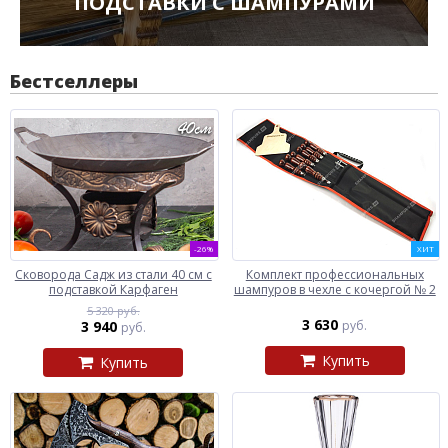
ПОДСТАВКИ С ШАМПУРАМИ
Бестселлеры
-26%
ХИТ
Сковорода Садж из стали 40 см с
Комплект профессиональных
подставкой Карфаген
шампуров в чехле с кочергой № 2
5 320 руб.
3 630
3 940
руб.
руб.
Купить
Купить