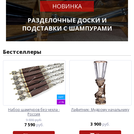
НОВИНКА
РАЗДЕЛОЧНЫЕ ДОСКИ И
ПОДСТАВКИ С ШАМПУРАМИ
Бестселлеры
ХИТ
-21%
Набор шампуров без чехла -
Лафитник- Мудрому начальнику
Россия
9 590 руб.
3 900
7 590
руб.
руб.