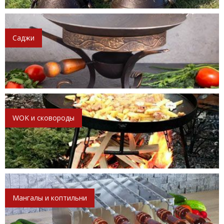
Саджи
WOK и сковороды
Мангалы и коптильни