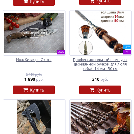
Купить
Купить
ХИТ
-10%
%
Нож Кизляр - Охота
Профессиональный шампур с
деревянной ручкой для люля
кебаб 14 мм - 50 см
2 110 руб.
1 890
310
руб.
руб.
Купить
Купить