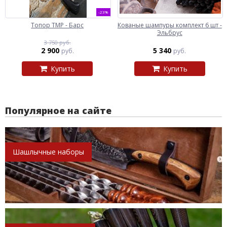
-23%
Топор ТМР - Барс
Кованые шампуры комплект 6 шт -
Эльбрус
3 750 руб.
2 900
5 340
руб.
руб.
Купить
Купить
Популярное на сайте
Шашлычные наборы