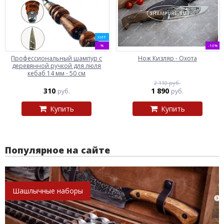
ХИТ
%
-10%
Профессиональный шампур с
Нож Кизляр - Охота
деревянной ручкой для люля
кебаб 14 мм - 50 см
2 110 руб.
310
1 890
руб.
руб.
Купить
Купить
Популярное на сайте
Шашлычные наборы