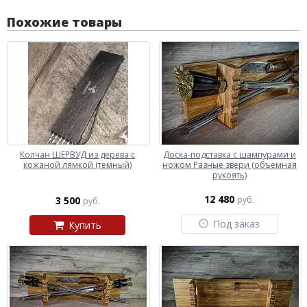
Похожие товары
Колчан ШЕРВУД из дерева с
Доска-подставка с шампурами и
кожаной лямкой (темный)
ножом Разные звери (объемная
рукоять)
12 480
3 500
руб.
руб.
Под заказ
Купить