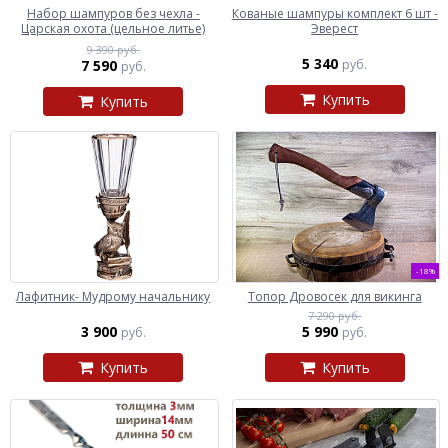
Набор шампуров без чехла -
Кованые шампуры комплект 6 шт -
Царская охота (цельное литье)
Эверест
9 390 руб.
5 340
7 590
руб.
руб.
Купить
Купить
-18%
Лафитник- Мудрому начальнику
Топор Дровосек для викинга
7 290 руб.
3 900
5 990
руб.
руб.
Купить
Купить