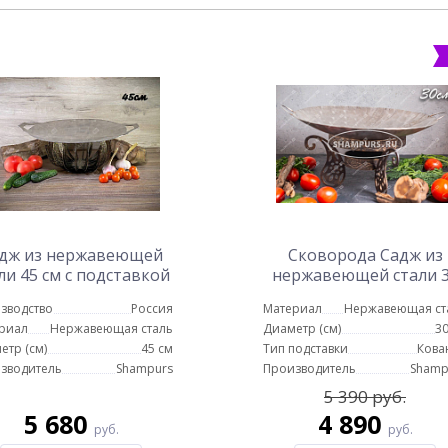
дж из нержавеющей
Сковорода Садж из
ли 45 см с подставкой
нержавеющей стали 
Протея
см с подставкой
зводство
Россия
Материал
Нержавеющая ст
Турецкая
риал
Нержавеющая сталь
Диаметр (см)
30
етр (см)
45 см
Тип подставки
Кова
зводитель
Shampurs
Производитель
Shamp
5 390 руб.
5 680
4 890
руб.
руб.