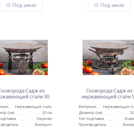
Под заказ
Под заказ
Сковорода Садж из
Сковорода Садж из
ржавеющей стали 30
нержавеющей стали 
 с подставкой Огонек
см на кованой подста
риал
Нержавеющая сталь
Материал
Нержавеющая ст
Кебаб
етр (см)
30 см
Диаметр (см)
50
подставки
Узорная
Тип подставки
Кова
зводитель
Shampurs
Производитель
Shamp