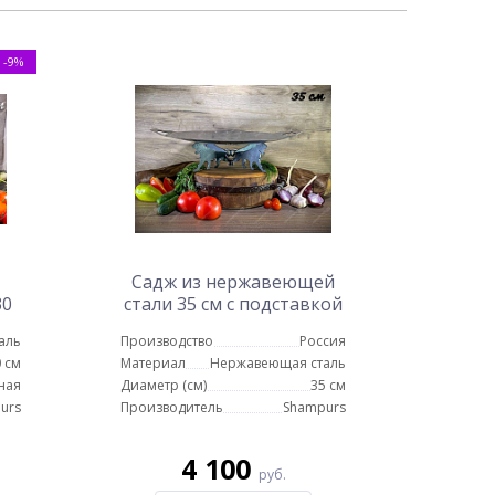
-9%
Садж из нержавеющей
30
стали 35 см с подставкой
Пантеры
аль
Производство
Россия
 см
Материал
Нержавеющая сталь
ная
Диаметр (см)
35 см
urs
Производитель
Shampurs
4 100
руб.