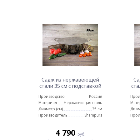
Садж из нержавеющей
Са
стали 35 см с подставкой
ста
Протея
Производство
Россия
Прои
Материал
Нержавеющая сталь
Мате
Диаметр (см)
35 см
Диам
Производитель
Shampurs
Прои
4 790
руб.