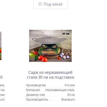
Под заказ
Садж из нержавеющей
50
стали 30 см на подставке
вке
Тюльпан
аль
Производство
Россия
 см
Материал
Нержавеющая сталь
ная
Диаметр (см)
30 см
urs
Производитель
Shampurs