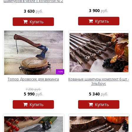
шампуров в чехле с кочергой № 2
3 900
3 630
руб.
руб.
Купить
Купить
-18%
Топор Дровосек для викинга
Кованые шампуры комплект 6 шт -
Эльбрус
7 290 руб.
5 990
5 340
руб.
руб.
Купить
Купить