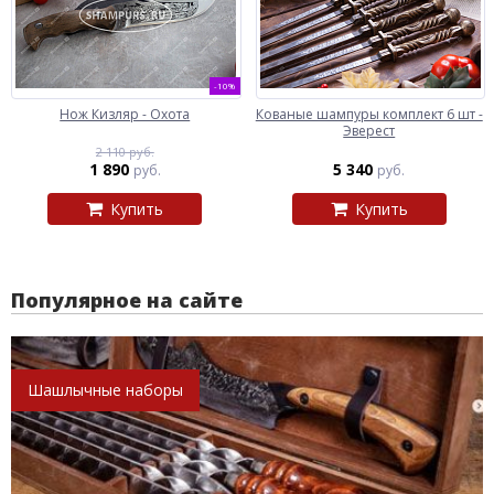
-10%
Нож Кизляр - Охота
Кованые шампуры комплект 6 шт -
Эверест
2 110 руб.
1 890
5 340
руб.
руб.
Купить
Купить
Популярное на сайте
Шашлычные наборы