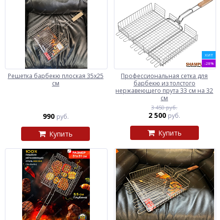
ХИТ
-28%
Решетка барбекю плоская 35х25
Профессиональная сетка для
см
барбекю из толстого
нержавеющего прута 33 см на 32
см
3 450 руб.
2 500
990
руб.
руб.
Купить
Купить