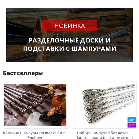
НОВИНКА
РАЗДЕЛОЧНЫЕ ДОСКИ И
ПОДСТАВКИ С ШАМПУРАМИ
Бестселлеры
ХИТ
-19%
Кованые шампуры комплект 6 шт -
Набор шампуров без чехла -
Эльбрус
Царская охота (цельное литье)