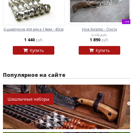
-10%
6 шампуров для мяса 14мм - 40см
Нож Кизляр - Охота
2 110 руб.
1 440
1 890
руб.
руб.
Купить
Купить
Популярное на сайте
Шашлычные наборы