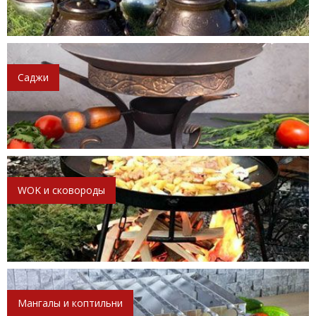
Саджи
WOK и сковороды
Мангалы и коптильни