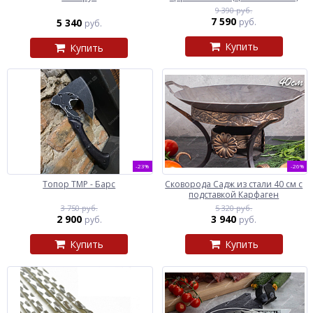
9 390 руб.
7 590
5 340
руб.
руб.
Купить
Купить
-23%
-26%
Топор ТМР - Барс
Сковорода Садж из стали 40 см с
подставкой Карфаген
3 750 руб.
5 320 руб.
2 900
3 940
руб.
руб.
Купить
Купить