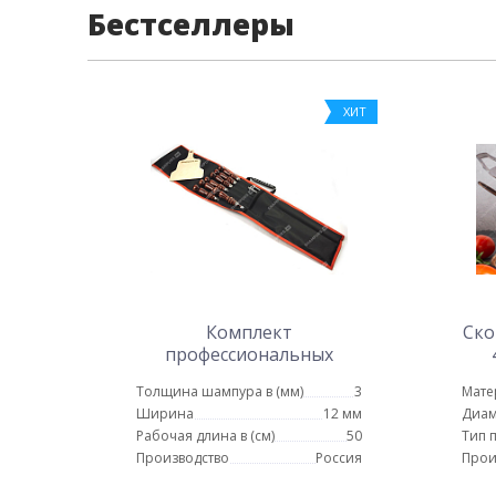
Бестселлеры
ХИТ
Комплект
Ско
профессиональных
шампуров в чехле с
Толщина шампура в (мм)
3
Мате
кочергой № 2
Ширина
12 мм
Диам
Рабочая длина в (см)
50
Тип 
Производство
Россия
Прои