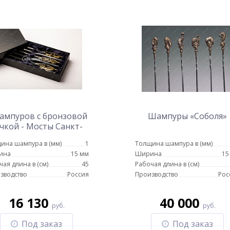
ампуров с бронзовой
Шампуры «Соболя»
чкой - Мосты Санкт-
Петербурга
ина шампура в (мм)
1
Толщина шампура в (мм)
ина
15 мм
Ширина
15
чая длина в (см)
45
Рабочая длина в (см)
зводство
Россия
Производство
Рос
16 130
40 000
руб.
руб.
Под заказ
Под заказ