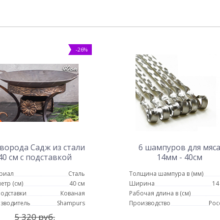
-26%
ворода Садж из стали
6 шампуров для мяс
40 см с подставкой
14мм - 40см
Карфаген
риал
Сталь
Толщина шампура в (мм)
етр (см)
40 см
Ширина
14
подставки
Кованая
Рабочая длина в (см)
зводитель
Shampurs
Производство
Рос
5 320 руб.