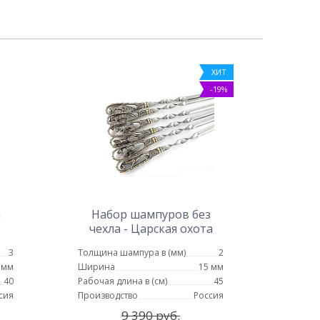
ХИТ
-19%
а
Набор шампуров без
чехла - Царская охота
(цельное литье)
3
Толщина шампура в (мм)
2
 мм
Ширина
15 мм
40
Рабочая длина в (см)
45
сия
Производство
Россия
9 390 руб.