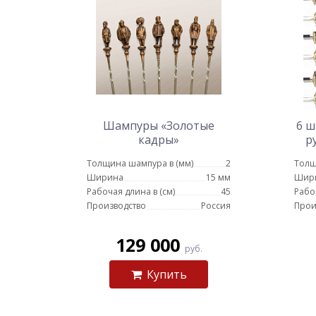
Шампуры «Золотые
6 ш
кадры»
р
Толщина шампура в (мм)
2
Толщ
Ширина
15 мм
Шир
Рабочая длина в (см)
45
Рабо
Производство
Россия
Прои
129 000
руб.
Купить