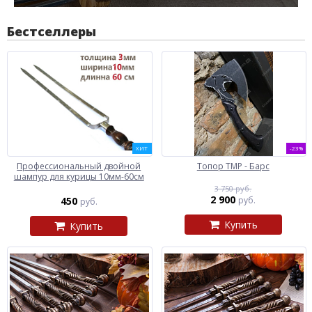
Бестселлеры
ХИТ
-23%
Профессиональный двойной
Топор ТМР - Барс
шампур для курицы 10мм-60см
3 750 руб.
2 900
450
руб.
руб.
Купить
Купить