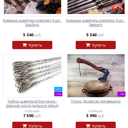
Кованые шампуры комплект 6 шт -
Кованые шампуры комплект 6 шт -
Эльбрус
Эверест
5 340
5 340
руб.
руб.
Купить
Купить
ХИТ
-19%
-18%
Набор шампуров без чехла -
Топор Дровосек для викинга
Царская охота (цельное литье)
9 390 руб.
7 290 руб.
7 590
5 990
руб.
руб.
Купить
Купить