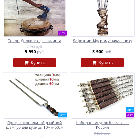
-18%
Топор Дровосек для викинга
Лафитник- Мудрому начальнику
7 290 руб.
5 990
3 900
руб.
руб.
Купить
Купить
ХИТ
ХИТ
-21%
Профессиональный двойной
Набор шампуров без чехла -
шампур для курицы 10мм-60см
Россия
9 590 руб.