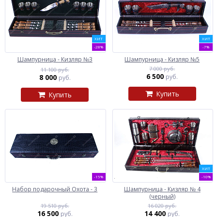
ХИТ
ХИТ
-28%
-7%
Шампурница - Кизляр №3
Шампурница - Кизляр №5
7 000 руб.
11 100 руб.
6 500
8 000
руб.
руб.
Купить
Купить
ХИТ
-15%
-10%
Набор подарочный Охота - 3
Шампурница - Кизляр № 4
(черный)
19 510 руб.
16 020 руб.
16 500
14 400
руб.
руб.