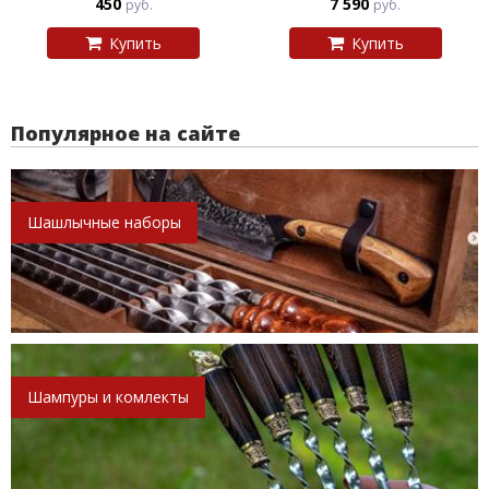
450
7 590
руб.
руб.
Купить
Купить
Популярное на сайте
Шашлычные наборы
Шампуры и комлекты