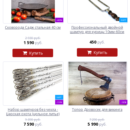
-46%
ХИТ
Сковорода Садж стальная 40 см
Профессиональный двойной
шампур для курицы 10мм-60см
2 930 руб.
450
1 590
руб.
руб.
Купить
Купить
ХИТ
-19%
-18%
Набор шампуров без чехла -
Топор Дровосек для викинга
Царская охота (цельное литье)
9 390 руб.
7 290 руб.
7 590
5 990
руб.
руб.