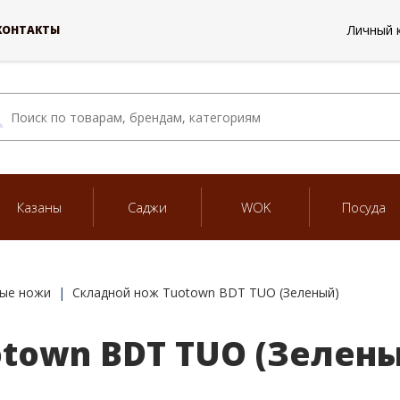
Личный 
КОНТАКТЫ
Казаны
Саджи
WOK
Посуда
ые ножи
Складной нож Tuotown BDT TUO (Зеленый)
town BDT TUO (Зелены