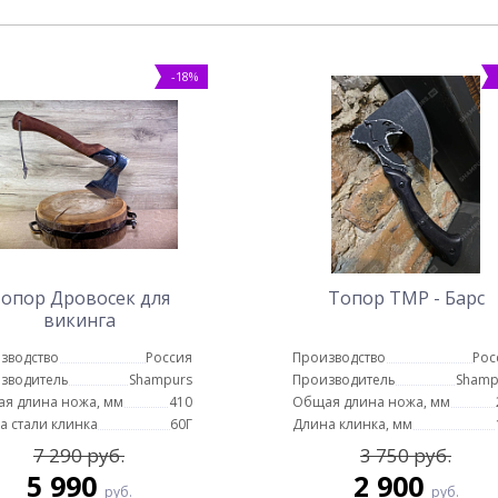
-18%
опор Дровосек для
Топор ТМР - Барс
викинга
зводство
Россия
Производство
Рос
зводитель
Shampurs
Производитель
Shamp
я длина ножа, мм
410
Общая длина ножа, мм
а стали клинка
60Г
Длина клинка, мм
7 290 руб.
3 750 руб.
5 990
2 900
руб.
руб.