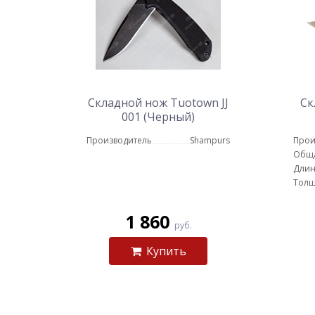
Складной нож Tuotown JJ
Ск
001 (Черный)
Производитель
Shampurs
Прои
Обща
Длин
Толщ
1 860
руб.
Купить