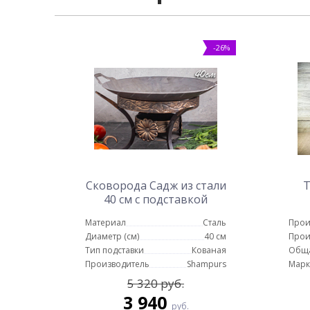
-26%
Сковорода Садж из стали
Т
40 см с подставкой
Карфаген
Материал
Сталь
Прои
Диаметр (см)
40 см
Прои
Тип подставки
Кованая
Обща
Производитель
Shampurs
Марк
5 320 руб.
3 940
руб.