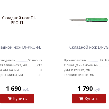
ладной нож DJ-PRO-FL
Складной нож DJ-VG
зводитель
Shampurs
Производитель
TUOT
я длина ножа, мм
212
Общая длина ножа, мм
а клинка, мм
93
Длина клинка, мм
ина клинка, мм
3.1
Толщина клинка, мм
1 690
1 790
руб.
руб.
Купить
Купить