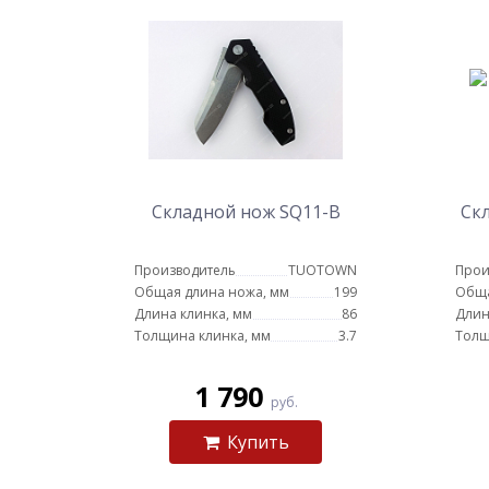
Складной нож SQ11-B
Ск
Производитель
TUOTOWN
Прои
Общая длина ножа, мм
199
Обща
Длина клинка, мм
86
Длин
Толщина клинка, мм
3.7
Толщ
1 790
руб.
Купить