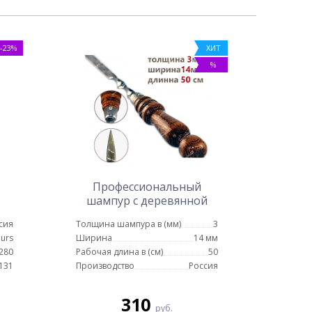
-23%
ХИТ
%
Профессиональный
шампур с деревянной
ручкой для люля кебаб 14
сия
Толщина шампура в (мм)
3
мм - 50 см
urs
Ширина
14 мм
280
Рабочая длина в (см)
50
131
Производство
Россия
310
руб.