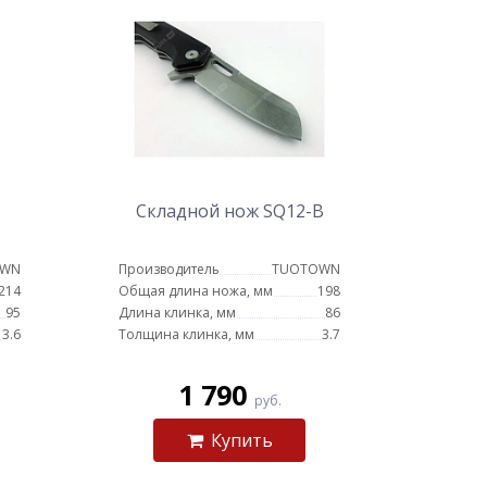
Складной нож SQ12-B
OWN
Производитель
TUOTOWN
214
Общая длина ножа, мм
198
95
Длина клинка, мм
86
3.6
Толщина клинка, мм
3.7
1 790
руб.
Купить