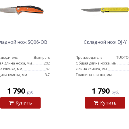
ладной нож SQ06-OB
Складной нож DJ-Y
зводитель
Shampurs
Производитель
TUOT
я длина ножа, мм
202
Общая длина ножа, мм
а клинка, мм
87
Длина клинка, мм
ина клинка, мм
3.7
Толщина клинка, мм
1 790
1 790
руб.
руб.
Купить
Купить