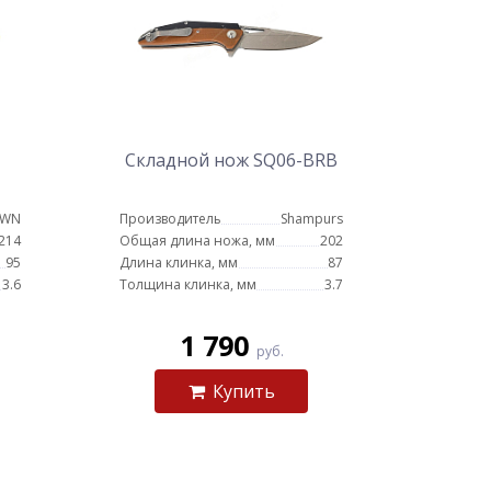
Складной нож SQ06-BRB
OWN
Производитель
Shampurs
214
Общая длина ножа, мм
202
95
Длина клинка, мм
87
3.6
Толщина клинка, мм
3.7
1 790
руб.
Купить