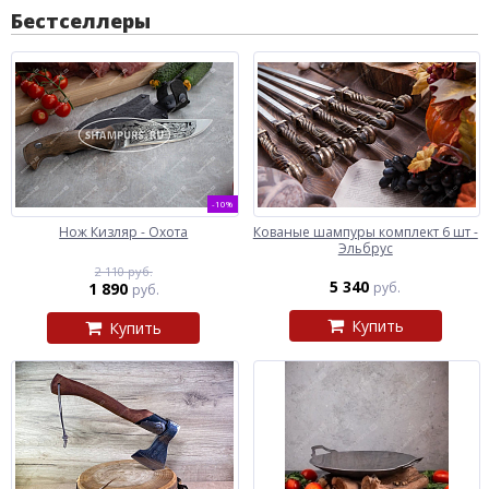
Бестселлеры
-10%
Нож Кизляр - Охота
Кованые шампуры комплект 6 шт -
Эльбрус
2 110 руб.
5 340
1 890
руб.
руб.
Купить
Купить