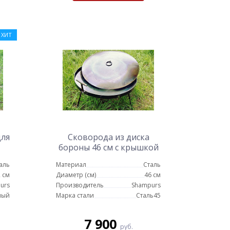
ХИТ
для
Сковорода из диска
бороны 46 см с крышкой
аль
Материал
Сталь
т)
 см
Диаметр (см)
46 см
urs
Производитель
Shampurs
ный
Марка стали
Сталь45
7 900
руб.