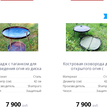
адж с таганком для
Костровая сковорода 
ведения огня из диска
открытого огня с
бороны 42 см
крышкой из диска
риал
Сталь
Материал
Ст
бороны 42 см (комплек
етр (см)
42 см
Диаметр (см)
42
зводитель
Shampurs
Производитель
Shamp
л
Защитный
Чехол
Защит
7 900
7 900
руб.
руб.