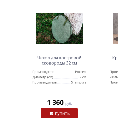
Чехол для костровой
Кр
сковороды 32 см
Производство
Россия
Прои
Диаметр (см)
32 см
Диам
Производитель
Shampurs
Прои
1 360
руб.
Купить