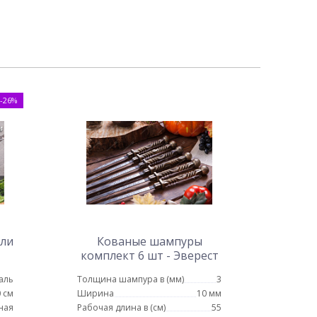
-26%
али
Кованые шампуры
комплект 6 шт - Эверест
аль
Толщина шампура в (мм)
3
 см
Ширина
10 мм
ная
Рабочая длина в (см)
55