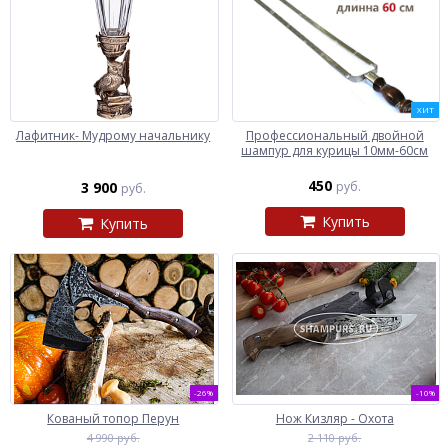
ХИТ
Лафитник- Мудрому начальнику
Профессиональный двойной
шампур для курицы 10мм-60см
450
3 900
руб.
руб.
Купить
Купить
-26%
-10%
Кованый топор Перун
Нож Кизляр - Охота
4 990 руб.
2 110 руб.