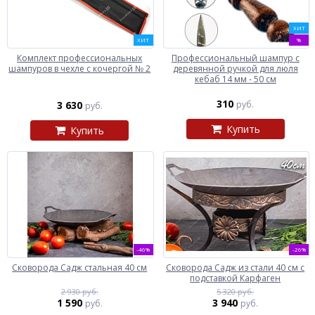
ХИТ
ХИТ
%
Комплект профессиональных
Профессиональный шампур с
шампуров в чехле с кочергой № 2
деревянной ручкой для люля
кебаб 14 мм - 50 см
310
3 630
руб.
руб.
Купить
Купить
-46%
-26%
Сковорода Садж стальная 40 см
Сковорода Садж из стали 40 см с
подставкой Карфаген
2 930 руб.
5 320 руб.
1 590
3 940
руб.
руб.