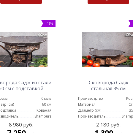
-19%
ворода Садж из стали
Сковорода Садж
60 см с подставкой
стальная 35 см
Карфаген
риал
Сталь
Производство
Рос
етр (см)
60 см
Материал
Ст
подставки
Кованая
Диаметр (см)
35
зводитель
Shampurs
Производитель
Shamp
8 980 руб.
2 180 руб.
7 250
1 390