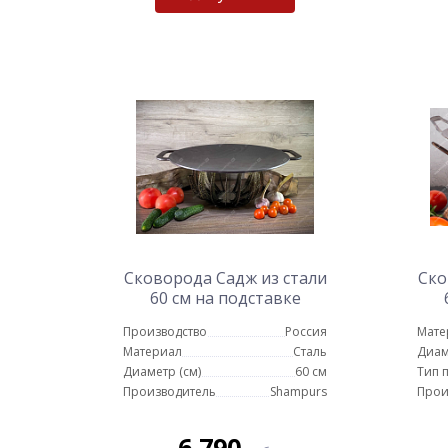
Сковорода Садж из стали
Ско
60 см на подставке
Протея
Производство
Россия
Мате
Материал
Сталь
Диам
Диаметр (см)
60 см
Тип 
Производитель
Shampurs
Прои
6 790