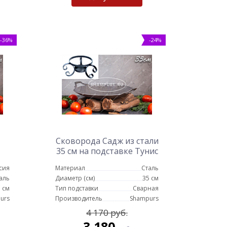
-36%
-24%
Сковорода Садж из стали
35 см на подставке Тунис
сия
Материал
Сталь
аль
Диаметр (см)
35 см
 см
Тип подставки
Сварная
urs
Производитель
Shampurs
4 170 руб.
3 180