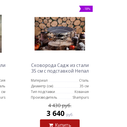
-18%
али
Сковорода Садж из стали
35 см с подставкой Непал
сия
Материал
Сталь
аль
Диаметр (см)
35 см
 см
Тип подставки
Кованая
urs
Производитель
Shampurs
4 430 руб.
3 640
руб.
Купить