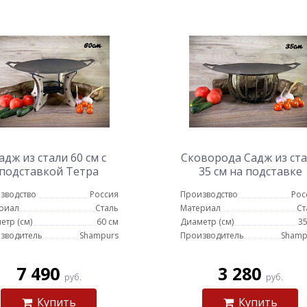
адж из стали 60 см с
Сковорода Садж из ст
подставкой Тетра
35 см на подставке
Протея
зводство
Россия
Производство
Рос
риал
Сталь
Материал
Ст
етр (см)
60 см
Диаметр (см)
35
зводитель
Shampurs
Производитель
Shamp
7 490
3 280
руб.
руб.
Купить
Купить