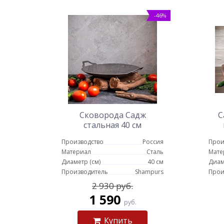
-46%
Сковорода Садж
С
стальная 40 см
Производство
Россия
Прои
Материал
Сталь
Мате
Диаметр (см)
40 см
Диам
Производитель
Shampurs
Прои
2 930 руб.
1 590
руб.
Купить