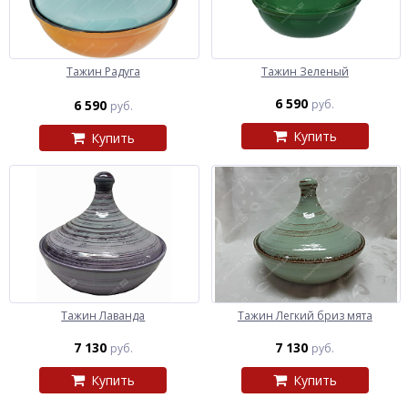
Тажин Радуга
Тажин Зеленый
6 590
6 590
руб.
руб.
Купить
Купить
Тажин Лаванда
Тажин Легкий бриз мята
7 130
7 130
руб.
руб.
Купить
Купить