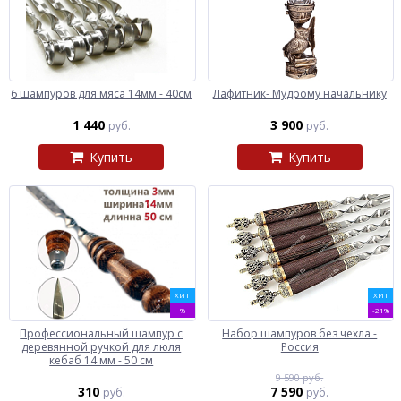
6 шампуров для мяса 14мм - 40см
Лафитник- Мудрому начальнику
1 440
3 900
руб.
руб.
Купить
Купить
ХИТ
ХИТ
%
-21%
Профессиональный шампур с
Набор шампуров без чехла -
деревянной ручкой для люля
Россия
кебаб 14 мм - 50 см
9 590 руб.
310
7 590
руб.
руб.