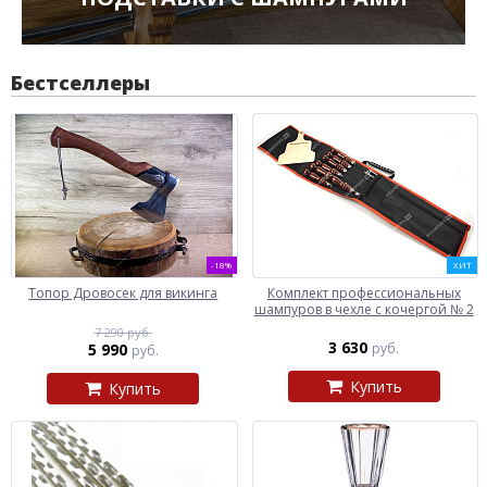
Бестселлеры
-18%
ХИТ
Топор Дровосек для викинга
Комплект профессиональных
шампуров в чехле с кочергой № 2
7 290 руб.
3 630
5 990
руб.
руб.
Купить
Купить