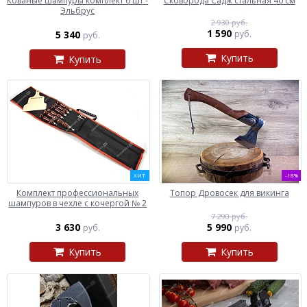
Кованые шампуры комплект 6 шт -
Сковорода Садж стальная 40 см
Эльбрус
2 930 руб.
1 590
5 340
руб.
руб.
Купить
Купить
ХИТ
-18%
Комплект профессиональных
Топор Дровосек для викинга
шампуров в чехле с кочергой № 2
7 290 руб.
3 630
5 990
руб.
руб.
Купить
Купить