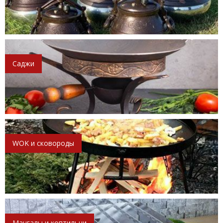
Саджи
WOK и сковороды
Мангалы и коптильни