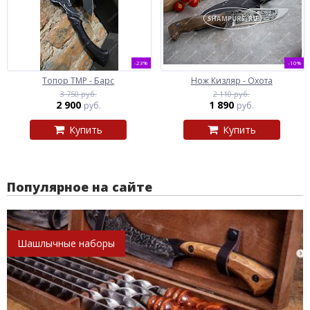
-23%
-10%
Топор ТМР - Барс
Нож Кизляр - Охота
3 750 руб.
2 110 руб.
2 900
1 890
руб.
руб.
Купить
Купить
Популярное на сайте
Шашлычные наборы