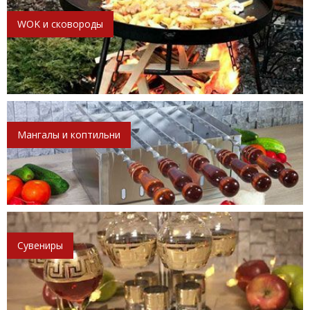
WOK и сковороды
Мангалы и коптильни
Сувениры