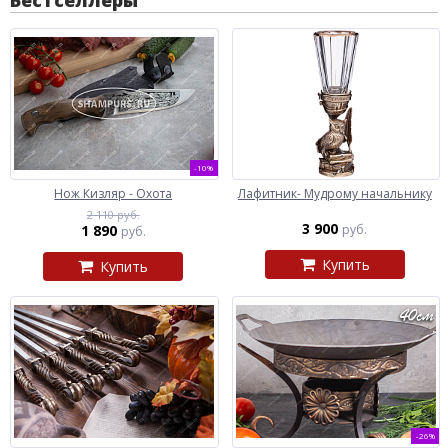
-10%
Нож Кизляр - Охота
Лафитник- Мудрому начальнику
2 110 руб.
3 900
1 890
руб.
руб.
Купить
Купить
-26%