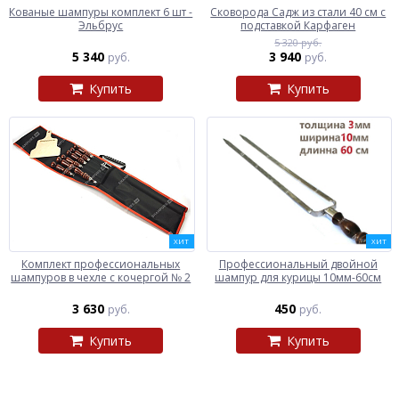
Кованые шампуры комплект 6 шт -
Сковорода Садж из стали 40 см с
Эльбрус
подставкой Карфаген
5 320 руб.
5 340
3 940
руб.
руб.
Купить
Купить
ХИТ
ХИТ
Комплект профессиональных
Профессиональный двойной
шампуров в чехле с кочергой № 2
шампур для курицы 10мм-60см
3 630
450
руб.
руб.
Купить
Купить