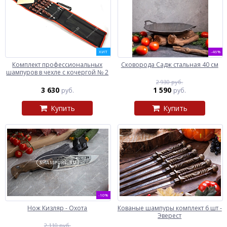
ХИТ
-46%
Комплект профессиональных
Сковорода Садж стальная 40 см
шампуров в чехле с кочергой № 2
2 930 руб.
3 630
1 590
руб.
руб.
Купить
Купить
-10%
Нож Кизляр - Охота
Кованые шампуры комплект 6 шт -
Эверест
2 110 руб.