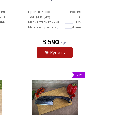
сия
Производство
Россия
х13
Толщина (мм)
6
ень
Марка стали клинка
СТ45
Материал рукояти
Ясень
3 590
руб.
Купить
-28%