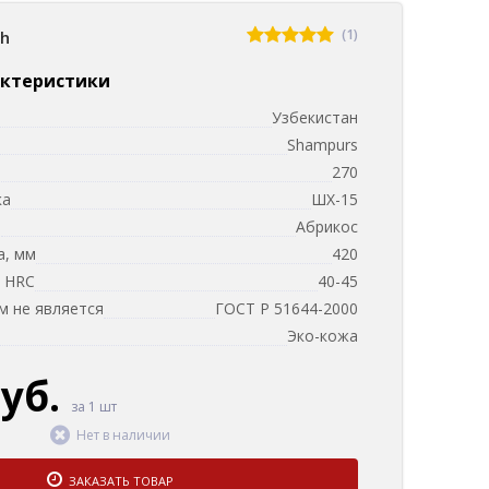
(1)
sh
актеристики
Узбекистан
Shampurs
270
ка
ШХ-15
и
Абрикос
а, мм
420
, HRC
40-45
 не является
ГОСТ Р 51644-2000
Эко-кожа
руб.
за 1 шт
Нет в наличии
ЗАКАЗАТЬ ТОВАР