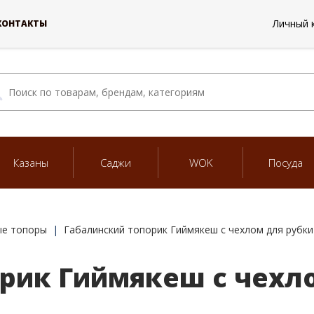
Личный 
КОНТАКТЫ
Казаны
Саджи
WOK
Посуда
ые топоры
Габалинский топорик Гиймякеш с чехлом для рубки
рик Гиймякеш с чехло