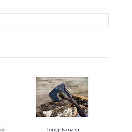
ий
Топор Бэтмен