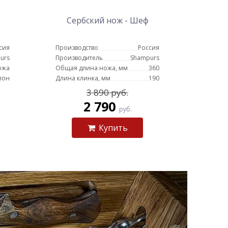
Сербский нож - Шеф
сия
Производство
Россия
urs
Производитель
Shampurs
ожа
Общая длина ножа, мм
360
пон
Длина клинка, мм
190
3 890 руб.
2 790
руб.
Купить