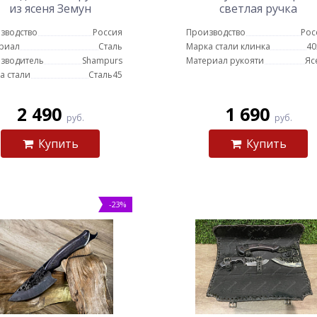
из ясеня Земун
светлая ручка
зводство
Россия
Производство
Рос
риал
Сталь
Марка стали клинка
40
зводитель
Shampurs
Материал рукояти
Яс
а стали
Сталь45
2 490
1 690
руб.
руб.
Купить
Купить
-23%