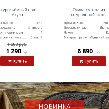
куросъёмный нож -
Сумка-смотка из
Акула
натуральной кожи с
топором и ножом
зводство
Россия
Производство
Рос
(черная)
зводитель
Shampurs
Производитель
Shamp
ина клинка, мм
4
Чехол
К
а стали клинка
Сталь45
Материал рукояти
Лущеный ш
1 680 руб.
1 290
6 890
руб.
руб.
Купить
Купить
НОВИНКА