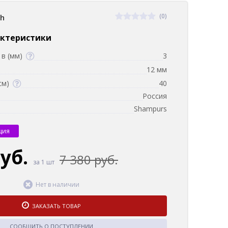
(0)
sh
актеристики
в (мм)
3
12 мм
см)
40
Россия
Shampurs
ция
руб.
7 380 руб.
за 1 шт
Нет в наличии
ЗАКАЗАТЬ ТОВАР
СООБЩИТЬ О ПОСТУПЛЕНИИ