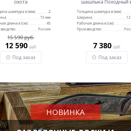
охота
шашлыка Походный 
тубусе (эбен)
ина шампура в (мм)
2
Толщина шампура в (мм)
ина
15 мм
Ширина
12
чая длина в (см)
45
Рабочая длина в (см)
зводство
Россия
Производство
Рос
15 590 руб.
12 590
7 380
руб.
руб.
Под заказ
Под заказ
НОВИНКА