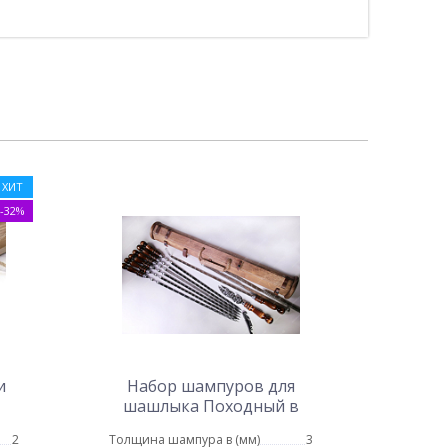
ХИТ
-32%
и
Набор шампуров для
шашлыка Походный в
тубусе (орех)
2
Толщина шампура в (мм)
3