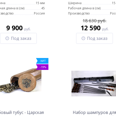
ина
15 мм
Ширина
15
чая длина в (см)
45
Рабочая длина в (см)
зводство
Россия
Производство
Рос
18 630 руб.
9 900
12 590
руб.
руб.
Под заказ
Под заказ
ХИТ
-19%
овый тубус - Царская
Набор шампуров дл