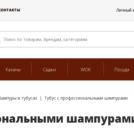
Личный 
КОНТАКТЫ
Казаны
Саджи
WOK
Посуда
ампуры в тубусах
Тубус с профессиональными шампурами
иональными шампурам