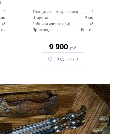
в
3
Толщина шампура в (мм)
2
 мм
Ширина
15 мм
45
Рабочая длина в (см)
45
сия
Производство
Россия
9 900
руб.
Под заказ