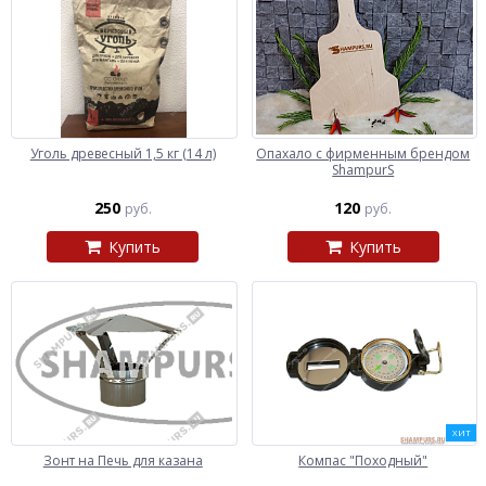
Уголь древесный 1,5 кг (14 л)
Опахало с фирменным брендом
ShampurS
250
120
руб.
руб.
Купить
Купить
ХИТ
Зонт на Печь для казана
Компас "Походный"