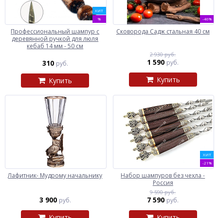
ХИТ
%
-46%
Профессиональный шампур с
Сковорода Садж стальная 40 см
деревянной ручкой для люля
кебаб 14 мм - 50 см
2 930 руб.
1 590
310
руб.
руб.
Купить
Купить
ХИТ
-21%
Лафитник- Мудрому начальнику
Набор шампуров без чехла -
Россия
9 590 руб.
3 900
7 590
руб.
руб.
Купить
Купить