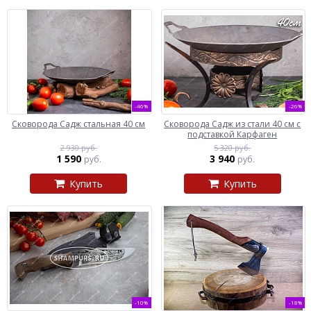
-46%
-26%
Сковорода Садж стальная 40 см
Сковорода Садж из стали 40 см с
подставкой Карфаген
2 930 руб.
5 320 руб.
1 590
3 940
руб.
руб.
Купить
Купить
-10%
-18%