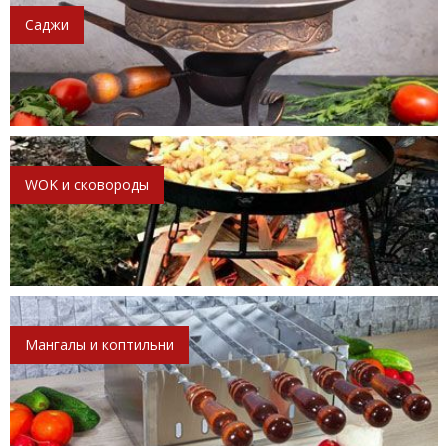
Саджи
WOK и сковороды
Мангалы и коптильни