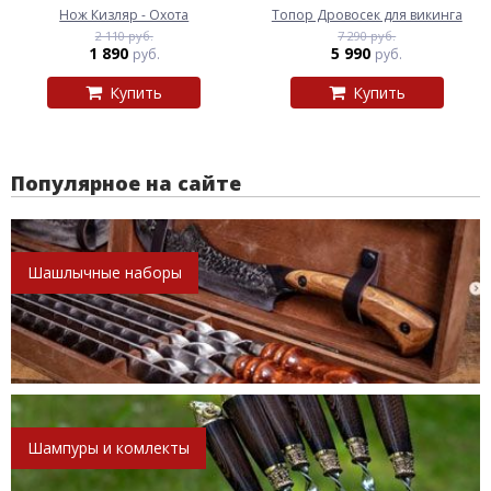
Нож Кизляр - Охота
Топор Дровосек для викинга
2 110 руб.
7 290 руб.
1 890
5 990
руб.
руб.
Купить
Купить
Популярное на сайте
Шашлычные наборы
Шампуры и комлекты