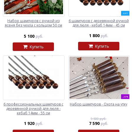
ХИТ
Набор шампуров с ручкой из
6 шампуров с деревянной ручкой
ясеня без чехла с кольцом 50 см
для люля - кебаб 14мм - 45 см
1 800
5 100
руб.
руб.
Купить
Купить
-20%
6 профессиональных шампуров с
Набор шампуров - Охота на утку
деревянной ручкой для люля -
кебаб 14мм - 55 см
9 500 руб.
1 920
7 590
руб.
руб.