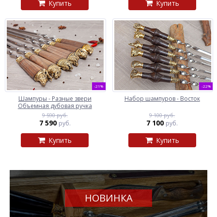
Купить
Купить
-21%
-22%
Шампуры - Разные звери
Набор шампуров - Восток
Объемная дубовая ручка
9 590 руб.
9 100 руб.
7 590
7 100
руб.
руб.
Купить
Купить
НОВИНКА