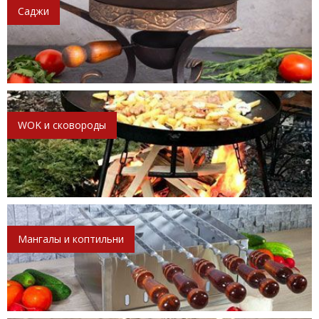
Саджи
WOK и сковороды
Мангалы и коптильни