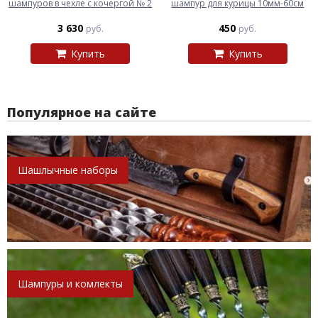
шампуров в чехле с кочергой № 2
шампур для курицы 10мм-60см
3 630
450
руб.
руб.
Купить
Купить
Популярное на сайте
Шашлычные наборы
Шампуры и комлекты