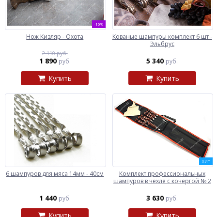
-10%
Нож Кизляр - Охота
Кованые шампуры комплект 6 шт -
Эльбрус
2 110 руб.
1 890
5 340
руб.
руб.
Купить
Купить
ХИТ
6 шампуров для мяса 14мм - 40см
Комплект профессиональных
шампуров в чехле с кочергой № 2
1 440
3 630
руб.
руб.
Купить
Купить