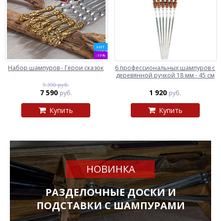
ХИТ
-19%
Набор шампуров - Герои сказок
6 профессиональных шампуров с
деревянной ручкой 18 мм - 45 см
9 390 руб.
7 590
1 920
руб.
руб.
Купить
Купить
НОВИНКА
РАЗДЕЛОЧНЫЕ ДОСКИ И
ПОДСТАВКИ С ШАМПУРАМИ