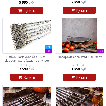
7 590
5 990
руб.
руб.
Купить
Купить
ХИТ
-19%
-46%
Набор шампуров без чехла -
Сковорода Садж стальная 40 см
Царская охота (цельное литье)
9 390 руб.
2 930 руб.
7 590
1 590
руб.
руб.
Купить
Купить