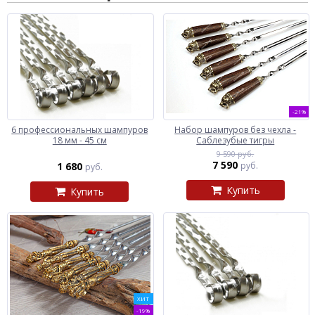
-21%
6 профессиональных шампуров
Набор шампуров без чехла -
18 мм - 45 см
Саблезубые тигры
9 590 руб.
7 590
1 680
руб.
руб.
Купить
Купить
ХИТ
-19%