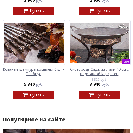
3 900
2 900
руб.
руб.
Купить
Купить
-26%
Кованые шампуры комплект 6 шт -
Сковорода Садж из стали 40 см с
Эльбрус
подставкой Карфаген
5 320 руб.
5 340
3 940
руб.
руб.
Купить
Купить
Популярное на сайте