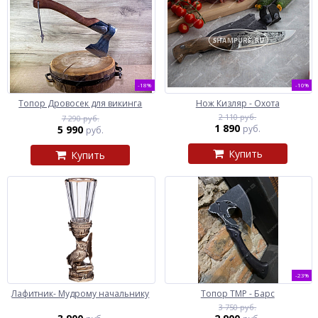
-18%
-10%
Топор Дровосек для викинга
Нож Кизляр - Охота
2 110 руб.
7 290 руб.
1 890
5 990
руб.
руб.
Купить
Купить
-23%
Лафитник- Мудрому начальнику
Топор ТМР - Барс
3 750 руб.