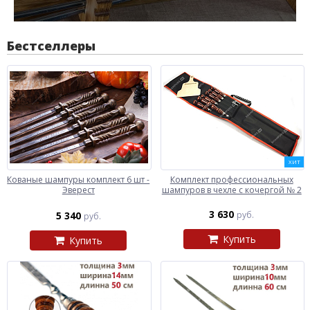
Бестселлеры
ХИТ
Кованые шампуры комплект 6 шт -
Комплект профессиональных
Эверест
шампуров в чехле с кочергой № 2
3 630
5 340
руб.
руб.
Купить
Купить