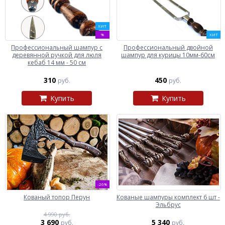
ХИТ
%
ХИТ
Профессиональный шампур с
Профессиональный двойной
деревянной ручкой для люля
шампур для курицы 10мм-60см
кебаб 14 мм - 50 см
310
450
руб.
руб.
Купить
Купить
-26%
Кованый топор Перун
Кованые шампуры комплект 6 шт -
Эльбрус
4 990 руб.
3 690
5 340
руб.
руб.