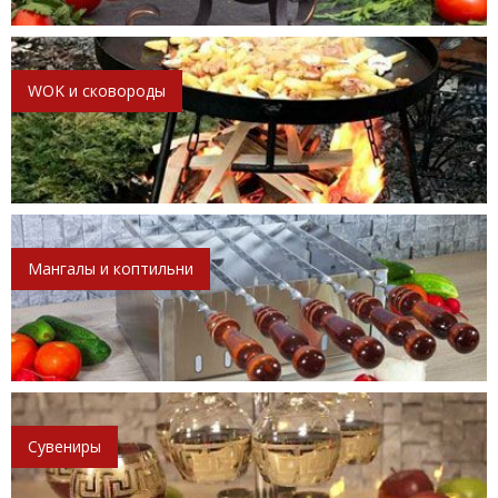
WOK и сковороды
Мангалы и коптильни
Сувениры