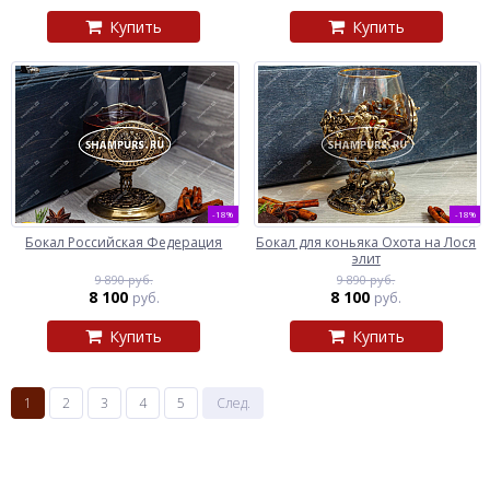
Купить
Купить
-18%
-18%
Бокал Российская Федерация
Бокал для коньяка Охота на Лося
элит
9 890 руб.
9 890 руб.
8 100
8 100
руб.
руб.
Купить
Купить
1
2
3
4
5
След.