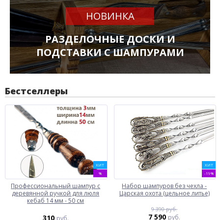
НОВИНКА
РАЗДЕЛОЧНЫЕ ДОСКИ И
ПОДСТАВКИ С ШАМПУРАМИ
Бестселлеры
ХИТ
ХИТ
%
-19%
Профессиональный шампур с
Набор шампуров без чехла -
деревянной ручкой для люля
Царская охота (цельное литье)
кебаб 14 мм - 50 см
9 390 руб.
7 590
310
руб.
руб.