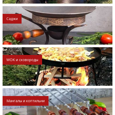
Саджи
WOK и сковороды
Мангалы и коптильни