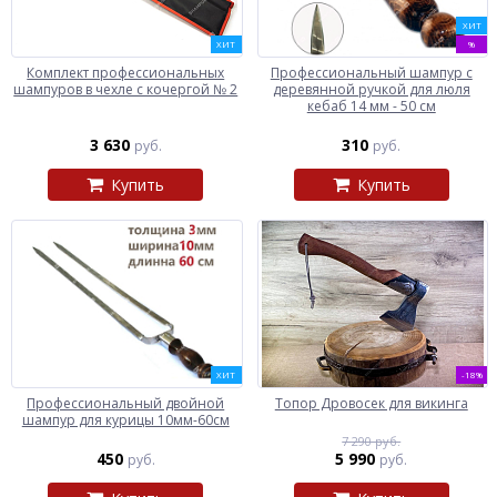
ХИТ
ХИТ
%
Комплект профессиональных
Профессиональный шампур с
шампуров в чехле с кочергой № 2
деревянной ручкой для люля
кебаб 14 мм - 50 см
3 630
310
руб.
руб.
Купить
Купить
ХИТ
-18%
Профессиональный двойной
Топор Дровосек для викинга
шампур для курицы 10мм-60см
7 290 руб.
450
5 990
руб.
руб.