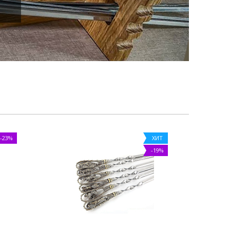
-23%
ХИТ
-19%