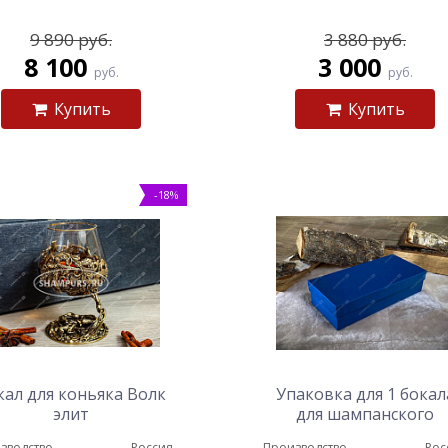
9 890 руб.
3 880 руб.
8 100
3 000
руб.
руб.
Купить
Купить
-18%
кал для коньяка Волк
Упаковка для 1 бокал
элит
для шампанского
(картон)
зводство
Россия
Производство
Рос