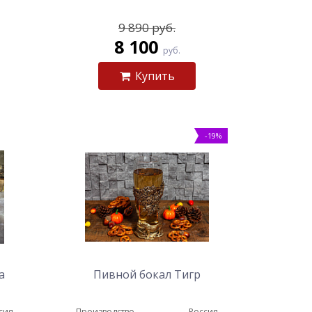
9 890 руб.
8 100
руб.
Купить
-19%
а
Пивной бокал Тигр
сия
Производство
Россия