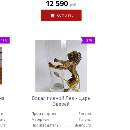
12 590
руб.
Купить
-19%
-27%
на
Бокал пивной Лев - Царь
Зверей
сия
Производство
Россия
унь
Материал
Латунь
urs
Производитель
Shampurs