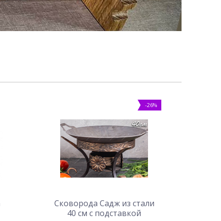
-26%
а
Сковорода Садж из стали
40 см с подставкой