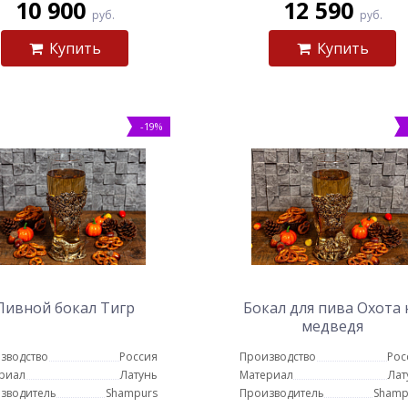
10 900
12 590
руб.
руб.
Купить
Купить
-19%
Пивной бокал Тигр
Бокал для пива Охота 
медведя
зводство
Россия
Производство
Рос
риал
Латунь
Материал
Лат
зводитель
Shampurs
Производитель
Shamp