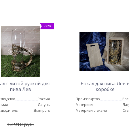
-22%
ал с литой ручкой для
Бокал для пива Лев 
пива Лев
коробке
зводство
Россия
Производство
Рос
риал
Латунь
Материал
Лат
зводитель
Shampurs
Материал стакана
Сте
13 910 руб.