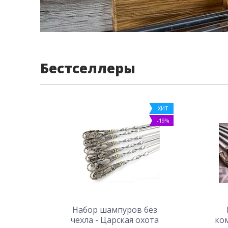
Бестселлеры
ХИТ
-19%
Набор шампуров без
чехла - Царская охота
ком