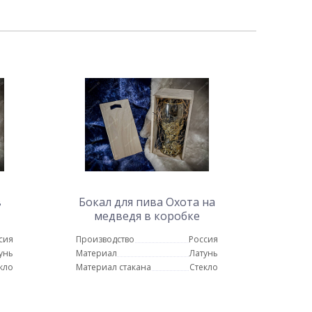
в
Бокал для пива Охота на
медведя в коробке
сия
Производство
Россия
унь
Материал
Латунь
кло
Материал стакана
Стекло