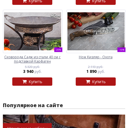
Купить
Купить
-26%
-10%
Сковорода Садж из стали 40 см с
Нож Кизляр - Охота
подставкой Карфаген
5 320 руб.
2 110 руб.
3 940
1 890
руб.
руб.
Купить
Купить
Популярное на сайте