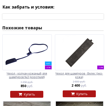
Как забрать и условия:
Похожие товары
ХИТ
-37%
-14%
Чехол - колчан кожаный для
Чехол для шампуров - Велес (эко-
шампуров №3 (короткий)
кожа)
2 800 руб.
1 350 руб.
2 400
850
руб.
руб.
Купить
Купить