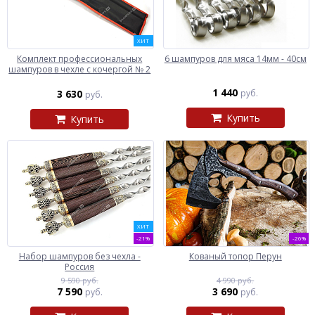
ХИТ
Комплект профессиональных
6 шампуров для мяса 14мм - 40см
шампуров в чехле с кочергой № 2
1 440
3 630
руб.
руб.
Купить
Купить
ХИТ
-21%
-26%
Набор шампуров без чехла -
Кованый топор Перун
Россия
9 590 руб.
4 990 руб.
7 590
3 690
руб.
руб.