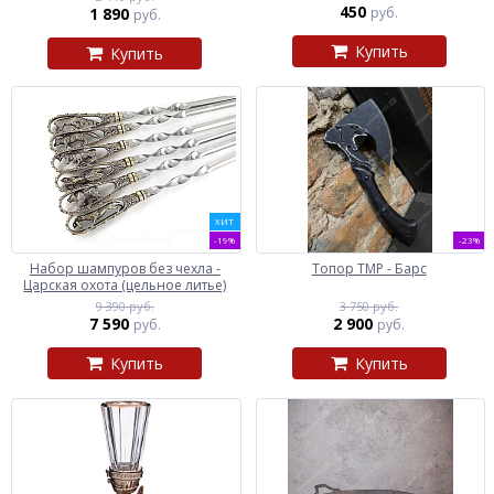
450
1 890
руб.
руб.
Купить
Купить
ХИТ
-19%
-23%
Набор шампуров без чехла -
Топор ТМР - Барс
Царская охота (цельное литье)
9 390 руб.
3 750 руб.
7 590
2 900
руб.
руб.
Купить
Купить