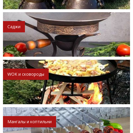
Саджи
WOK и сковороды
Мангалы и коптильни