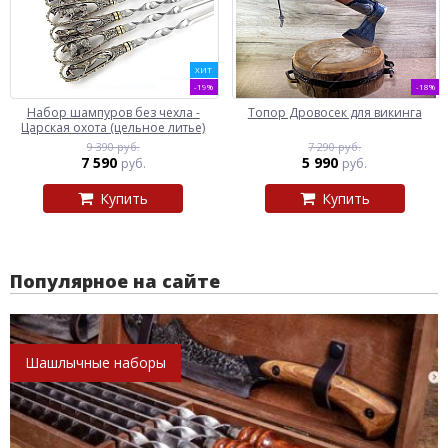
ХИТ
-19%
-18%
Набор шампуров без чехла -
Топор Дровосек для викинга
Царская охота (цельное литье)
9 390 руб.
7 290 руб.
7 590
5 990
руб.
руб.
Купить
Купить
Популярное на сайте
Шашлычные наборы