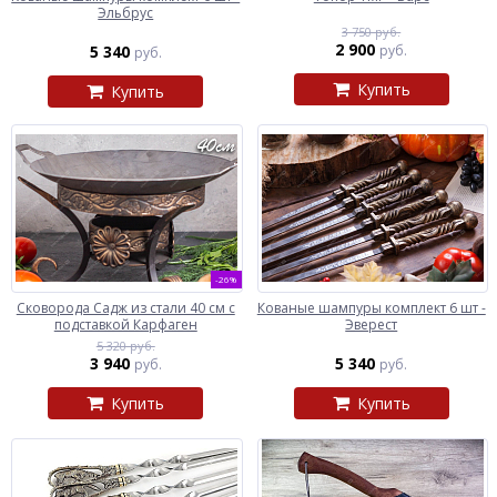
Эльбрус
3 750 руб.
2 900
5 340
руб.
руб.
Купить
Купить
-26%
Сковорода Садж из стали 40 см с
Кованые шампуры комплект 6 шт -
подставкой Карфаген
Эверест
5 320 руб.
3 940
5 340
руб.
руб.
Купить
Купить