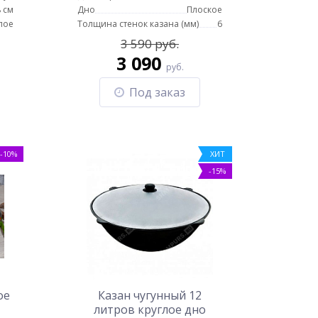
 см
Дно
Плоское
лое
Толщина стенок казана (мм)
6
3 590 руб.
3 090
руб.
Под заказ
-10%
ХИТ
-15%
ое
Казан чугунный 12
литров круглое дно