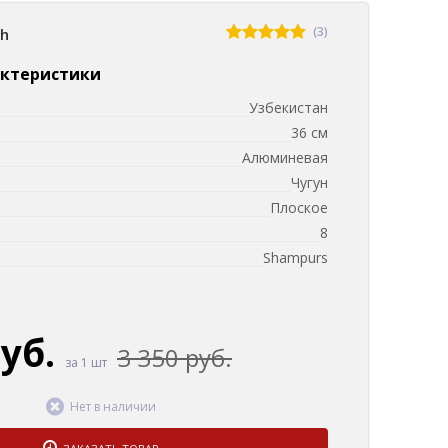
(3)
sh
актеристики
Узбекистан
36 см
Алюминевая
Чугун
Плоское
8
Shampurs
руб.
3 350 руб.
за 1 шт
Нет в наличии