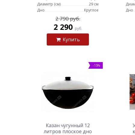
Диаметр (см)
29 см
Диам
Дно
Круглое
Дно
2 790 руб.
2 290
руб.
Купить
-15%
Казан чугунный 12
литров плоское дно