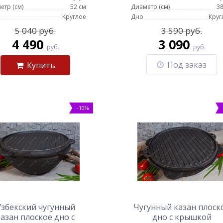
етр (см)
52 см
Диаметр (см)
38
Круглое
Дно
Круг
5 040 руб.
3 590 руб.
4 490
3 090
руб.
руб.
Под заказ
Купить
-10%
Узбекский чугунный
Чугунный казан плоск
казан плоское дно с
дно с крышкой