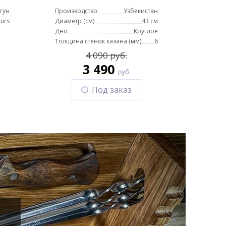
в
гун
Производство
Узбекистан
urs
Диаметр (см)
43 см
Дно
Круглое
Толщина стенок казана (мм)
6
4 090 руб.
3 490
руб.
Под заказ