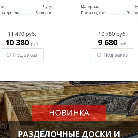
чугунной крышкой
сковородой 10 литро
риал
Чугун
Материал
Чу
овородой 12 литров
зводитель
Shampurs
Производитель
Shamp
11 470 руб.
10 780 руб.
10 380
9 680
руб.
руб.
Под заказ
Под заказ
НОВИНКА
РАЗДЕЛОЧНЫЕ ДОСКИ И