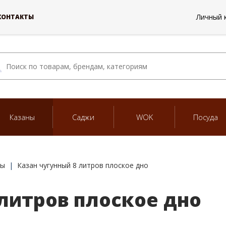
Личный 
КОНТАКТЫ
Казаны
Саджи
WOK
Посуда
ны
Казан чугунный 8 литров плоское дно
 литров плоское дно