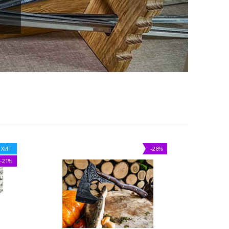
ХИТ
-26%
-21%