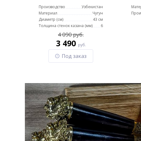
Производство
Узбекистан
Мате
ск
Материал
Чугун
Прои
Диаметр (см)
43 см
Толщина стенок казана (мм)
6
4 090 руб.
3 490
руб.
Под заказ