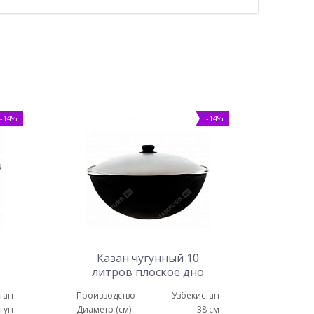
-14%
-14%
Казан чугунный 10
литров плоское дно
тан
Производство
Узбекистан
гун
Диаметр (см)
38 см