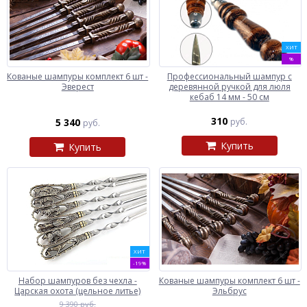
ХИТ
%
Кованые шампуры комплект 6 шт -
Профессиональный шампур с
Эверест
деревянной ручкой для люля
кебаб 14 мм - 50 см
310
5 340
руб.
руб.
Купить
Купить
ХИТ
-19%
Набор шампуров без чехла -
Кованые шампуры комплект 6 шт -
Царская охота (цельное литье)
Эльбрус
9 390 руб.