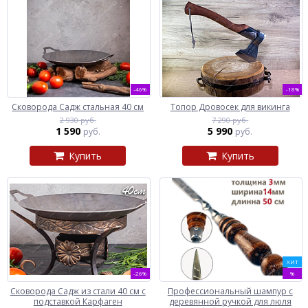
-46%
-18%
Сковорода Садж стальная 40 см
Топор Дровосек для викинга
2 930 руб.
7 290 руб.
1 590
5 990
руб.
руб.
Купить
Купить
ХИТ
-26%
%
Сковорода Садж из стали 40 см с
Профессиональный шампур с
подставкой Карфаген
деревянной ручкой для люля