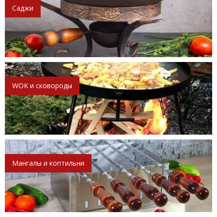
Саджи
WOK и сковороды
Мангалы и коптильни