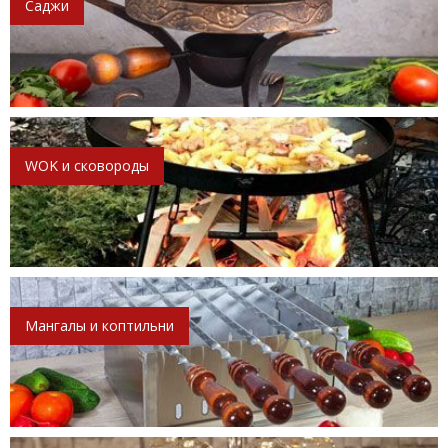
Саджи
WOK и сковороды
Мангалы и коптильни