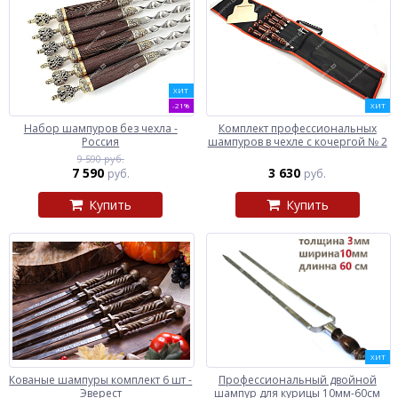
ХИТ
-21%
ХИТ
Набор шампуров без чехла -
Комплект профессиональных
Россия
шампуров в чехле с кочергой № 2
9 590 руб.
7 590
3 630
руб.
руб.
Купить
Купить
ХИТ
Кованые шампуры комплект 6 шт -
Профессиональный двойной
Эверест
шампур для курицы 10мм-60см