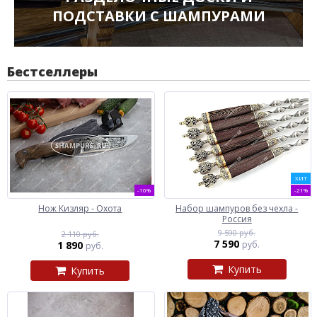
ПОДСТАВКИ С ШАМПУРАМИ
Бестселлеры
ХИТ
-10%
-21%
Нож Кизляр - Охота
Набор шампуров без чехла -
Россия
9 590 руб.
2 110 руб.
7 590
1 890
руб.
руб.
Купить
Купить