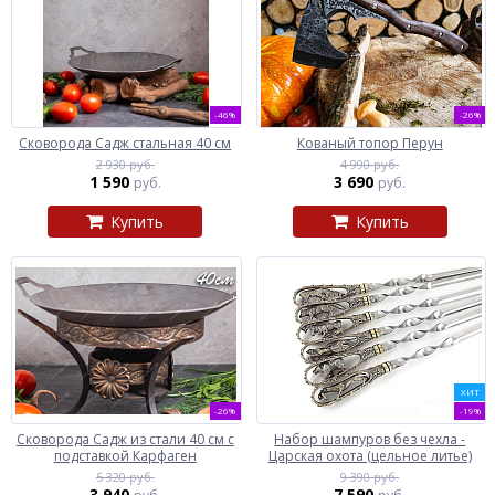
-46%
-26%
Сковорода Садж стальная 40 см
Кованый топор Перун
2 930 руб.
4 990 руб.
1 590
3 690
руб.
руб.
Купить
Купить
ХИТ
-26%
-19%
Сковорода Садж из стали 40 см с
Набор шампуров без чехла -
подставкой Карфаген
Царская охота (цельное литье)
5 320 руб.
9 390 руб.
3 940
7 590