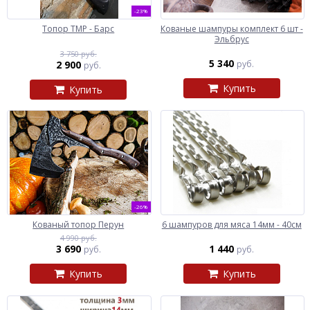
-23%
Топор ТМР - Барс
Кованые шампуры комплект 6 шт -
Эльбрус
3 750 руб.
5 340
2 900
руб.
руб.
Купить
Купить
-26%
Кованый топор Перун
6 шампуров для мяса 14мм - 40см
4 990 руб.
3 690
1 440
руб.
руб.
Купить
Купить