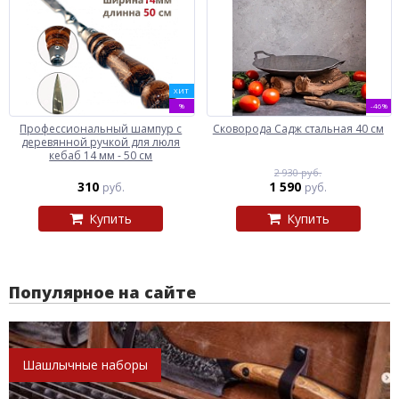
ХИТ
%
-46%
Профессиональный шампур с
Сковорода Садж стальная 40 см
деревянной ручкой для люля
кебаб 14 мм - 50 см
2 930 руб.
310
1 590
руб.
руб.
Купить
Купить
Популярное на сайте
Шашлычные наборы