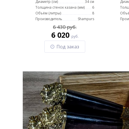
Диаметр (см)
34 см
Диам
Толщина стенок казана (мм)
6
Толщ
Объём (литры)
8
Объё
Производитель
Shampurs
Прои
6 430 руб.
6 020
руб.
Под заказ