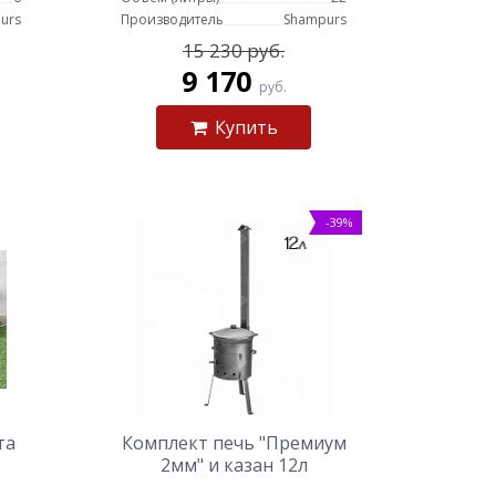
urs
Производитель
Shampurs
15 230 руб.
9 170
руб.
Купить
-39%
та
Комплект печь "Премиум
2мм" и казан 12л