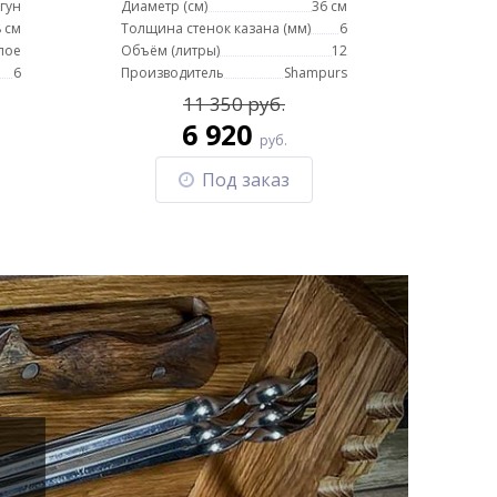
гун
Диаметр (см)
36 см
 см
Толщина стенок казана (мм)
6
лое
Объём (литры)
12
6
Производитель
Shampurs
11 350 руб.
6 920
руб.
Под заказ