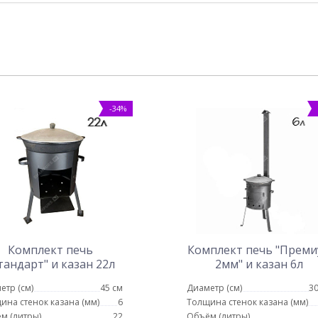
-34%
Комплект печь
Комплект печь "Прем
тандарт" и казан 22л
2мм" и казан 6л
етр (см)
45 см
Диаметр (см)
30
ина стенок казана (мм)
6
Толщина стенок казана (мм)
м (литры)
22
Объём (литры)