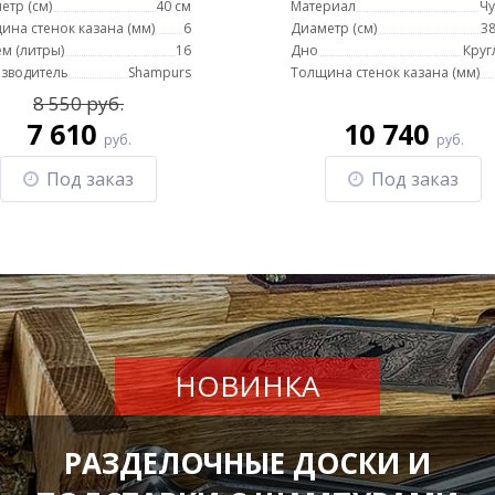
етр (см)
40 см
Материал
Чу
ина стенок казана (мм)
6
Диаметр (см)
38
м (литры)
16
Дно
Круг
зводитель
Shampurs
Толщина стенок казана (мм)
8 550 руб.
7 610
10 740
руб.
руб.
Под заказ
Под заказ
НОВИНКА
РАЗДЕЛОЧНЫЕ ДОСКИ И