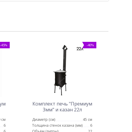
-45%
-40%
иум
Комплект печь "Премиум
3мм" и казан 22л
 см
Диаметр (см)
45 см
6
Толщина стенок казана (мм)
6
6
Объём (литры)
22