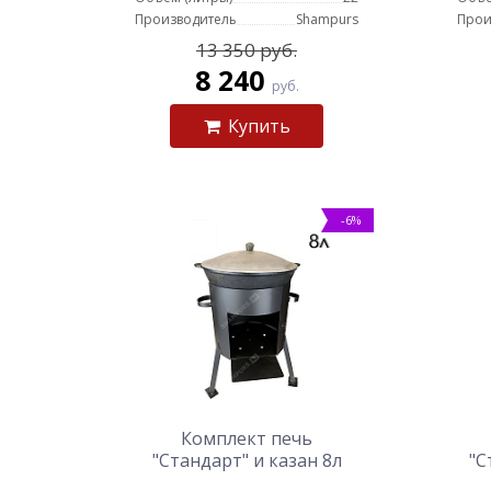
Производитель
Shampurs
Прои
13 350 руб.
8 240
руб.
Купить
-6%
Комплект печь
"Стандарт" и казан 8л
"С