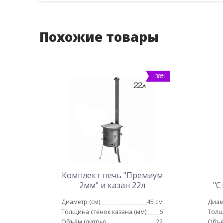
Похожие товары
-38%
Комплект печь "Премиум
2мм" и казан 22л
"С
Диаметр (см)
45 см
Диам
Толщина стенок казана (мм)
6
Толщ
Объём (литры)
22
Объё