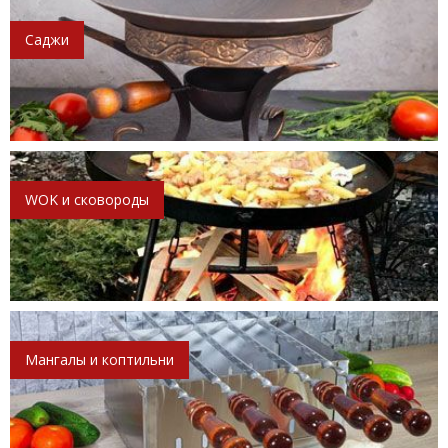
Саджи
WOK и сковороды
Мангалы и коптильни