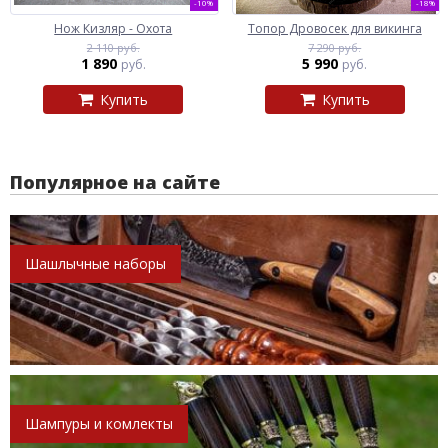
-10%
-18%
Нож Кизляр - Охота
Топор Дровосек для викинга
2 110 руб.
7 290 руб.
1 890
5 990
руб.
руб.
Купить
Купить
Популярное на сайте
Шашлычные наборы
Шампуры и комлекты