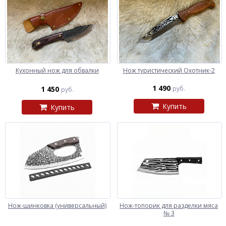
Кухонный нож для обвалки
Нож туристический Охотник-2
1 490
1 450
руб.
руб.
Купить
Купить
Нож-шинковка (универсальный)
Нож-топорик для разделки мяса
№ 3