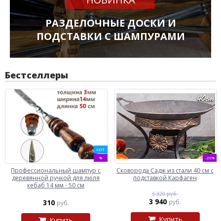
РАЗДЕЛОЧНЫЕ ДОСКИ И
ПОДСТАВКИ С ШАМПУРАМИ
Бестселлеры
ХИТ
%
-26%
Профессиональный шампур с
Сковорода Садж из стали 40 см с
деревянной ручкой для люля
подставкой Карфаген
кебаб 14 мм - 50 см
5 320 руб.
3 940
310
руб.
руб.
Купить
Купить