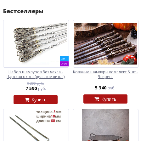
Бестселлеры
ХИТ
-19%
Набор шампуров без чехла -
Кованые шампуры комплект 6 шт -
Царская охота (цельное литье)
Эверест
9 390 руб.
5 340
7 590
руб.
руб.
Купить
Купить