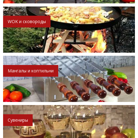
WOK и сковороды
Мангалы и коптильни
Сувениры