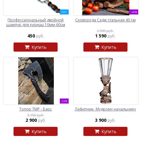
ХИТ
-46%
Профессиональный двойной
Сковорода Садж стальная 40 см
шампур для курицы 10мм-60см
2 930 руб.
450
1 590
руб.
руб.
Купить
Купить
-23%
Топор ТМР - Барс
Лафитник- Мудрому начальнику
3 750 руб.
2 900
3 900
руб.
руб.
Купить
Купить